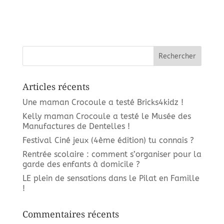
e
n
d
s
e
É
v
v
u
e
è
s
n
É
Articles récents
v
e
è
m
Une maman Crocoule a testé Bricks4kidz !
n
e
Kelly maman Crocoule a testé le Musée des
e
Manufactures de Dentelles !
m
n
e
Festival Ciné jeux (4ème édition) tu connais ?
t
n
Rentrée scolaire : comment s’organiser pour la
t
garde des enfants à domicile ?
s
LE plein de sensations dans le Pilat en Famille
!
Commentaires récents