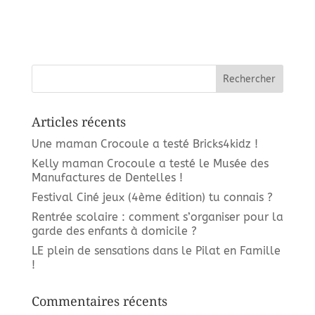
e
n
d
s
e
É
v
v
u
e
è
s
n
É
Articles récents
v
e
è
m
Une maman Crocoule a testé Bricks4kidz !
n
e
Kelly maman Crocoule a testé le Musée des
e
Manufactures de Dentelles !
m
n
e
Festival Ciné jeux (4ème édition) tu connais ?
t
n
Rentrée scolaire : comment s’organiser pour la
t
garde des enfants à domicile ?
s
LE plein de sensations dans le Pilat en Famille
!
Commentaires récents