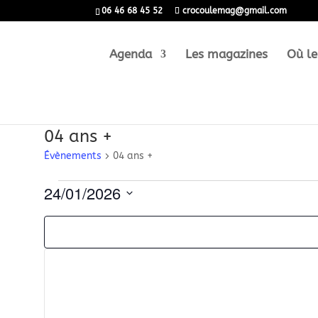
06 46 68 45 52
crocoulemag@gmail.com
Agenda
Les magazines
Où le
04 ans +
Évènements
04 ans +
Évènements
24/01/2026
for
Sélectionnez
Filtres
La
une
24
modification
date.
de
janvier
l'une
des
2026
entrées
du