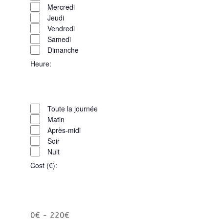
filtres
Mercredi
Jeudi
Vendredi
Samedi
Dimanche
Heure
:
Ouvrir
Heure
les
Fermer
Toute la journée
filtres
les
Matin
filtres
Après-midi
Soir
Nuit
Cost (€)
:
Ouvrir
Cost
les
0€ - 220€
Fermer