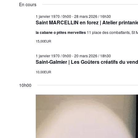
En cours
filtres
les
(€)
filtres
1 janvier 1970 / 0h00
-
28 mars 2026 / 16h30
Saint MARCELLIN en forez | Atelier printan
la cabane o ptites merveilles
11 place des combattants, St M
15,00EUR
1 janvier 1970 / 0h00
-
20 mars 2026 / 18h30
Saint-Galmier | Les Goûters créatifs du vend
10,00EUR
10h00