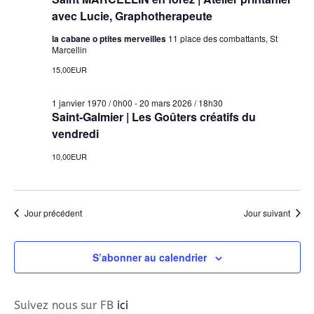
2026
avec Lucie, Graphotherapeute
vues
Évènemen
la cabane o ptites merveilles
11 place des combattants, St
Marcellin
15,00EUR
1 janvier 1970 / 0h00
-
20 mars 2026 / 18h30
Saint-Galmier | Les Goûters créatifs du
vendredi
10,00EUR
Jour précédent
Jour suivant
S’abonner au calendrier
Suivez nous sur FB
ici