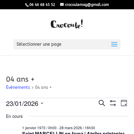
06 46 68 45 52
crocoulemag@gmail.com
Sélectionner une page
04 ans +
Évènements
04 ans +
Évènements
Recherch
Nav
23/01/2026
Recherche
Jour
Montrer
de
for
Sélectionnez
et
Les
En cours
une
vu
Filtres
23
navigatio
date.
Év
1 janvier 1970 / 0h00
-
28 mars 2026 / 16h30
janvier
de
Saint MARCELLIN en forez | Atelier printanier