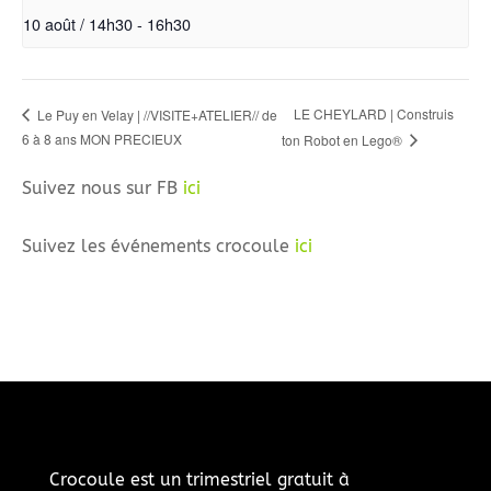
10 août / 14h30
-
16h30
LE CHEYLARD | Construis
Le Puy en Velay | //VISITE+ATELIER// de
6 à 8 ans MON PRECIEUX
ton Robot en Lego®
Suivez nous sur FB
ici
Suivez les événements crocoule
ici
Crocoule est un trimestriel gratuit à