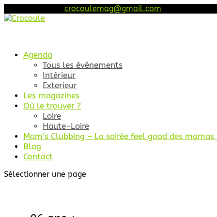
06 46 68 45 52
crocoulemag@gmail.com
Agenda
Tous les événements
Intérieur
Exterieur
Les magazines
Où le trouver ?
Loire
Haute-Loire
Mam’s Clubbing – La soirée feel good des mamas (
Blog
Contact
Sélectionner une page