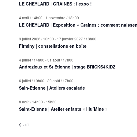
LE CHEYLARD | GRAINES : l’expo !
résultats
filtrés.
4 avril / 14h00
-
1 novembre / 18h00
LE CHEYLARD | Exposition « Graines : comment naissent
3 juillet 2026 / 10h00
-
17 janvier 2027 / 18h00
Firminy | constellations en boîte
4 juillet / 14h00
-
31 août / 17h00
Andrezieux et St Etienne | stage BRICKS4KIDZ
6 juillet / 10h00
-
30 août / 17h00
Sain-Etienne | Ateliers escalade
8 août / 14h00
-
15h30
Saint-Etienne | Atelier enfants « Illu’Mine »
Juil