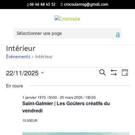
06 46 68 45 52
crocoulemag@gmail.com
Sélectionner une page
Intérieur
Évènements
Intérieur
Évènements
Recherch
Nav
22/11/2025
Recherche
Jour
Montrer
de
for
Sélectionnez
et
Les
En cours
une
vu
Filtres
22
navigatio
date.
Év
1 janvier 1970 / 0h00
-
20 mars 2026 / 18h30
novembre
de
Saint-Galmier | Les Goûters créatifs du
2025
vendredi
vues
Évènemen
10,00EUR