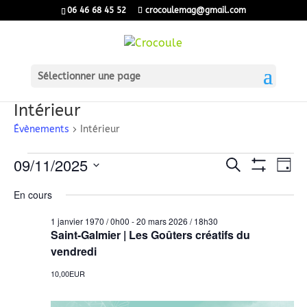
06 46 68 45 52
crocoulemag@gmail.com
Sélectionner une page
Intérieur
Évènements
Intérieur
Évènements
Recherch
Nav
09/11/2025
Recherche
Jour
Montrer
de
for
Sélectionnez
et
Les
En cours
une
vu
Filtres
9
navigatio
date.
Év
1 janvier 1970 / 0h00
-
20 mars 2026 / 18h30
novembre
de
Saint-Galmier | Les Goûters créatifs du
2025
vendredi
vues
Évènemen
10,00EUR