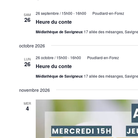
résultats
filtrés.
26 septembre / 15h00
-
16h00
Poudlard-en-Forez
SAM
26
Heure du conte
Médiathèque de Savigneux
17 allée des mésanges, Savign
octobre 2026
26 octobre / 15h00
-
16h00
Poudlard-en-Forez
LUN
26
Heure du conte
Médiathèque de Savigneux
17 allée des mésanges, Savign
novembre 2026
MER
4