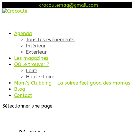
06 46 68 45 52
crocoulemag@gmail.com
Agenda
Tous les événements
Intérieur
Exterieur
Les magazines
Où le trouver ?
Loire
Haute-Loire
Mam’s Clubbing – La soirée feel good des mamas (
Blog
Contact
Sélectionner une page