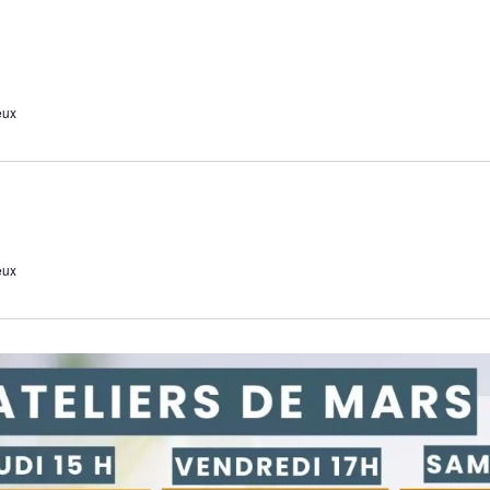
eux
eux