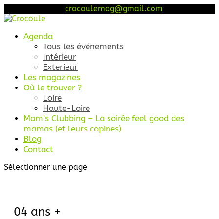
06 46 68 45 52
crocoulemag@gmail.com
Agenda
Tous les événements
Intérieur
Exterieur
Les magazines
Où le trouver ?
Loire
Haute-Loire
Mam’s Clubbing – La soirée feel good des
mamas (et leurs copines)
Blog
Contact
Sélectionner une page
04 ans +