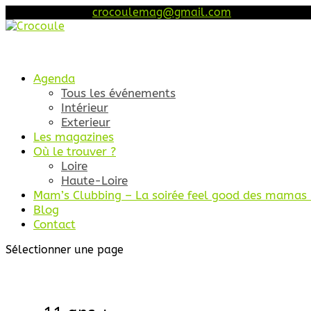
06 46 68 45 52
crocoulemag@gmail.com
Agenda
Tous les événements
Intérieur
Exterieur
Les magazines
Où le trouver ?
Loire
Haute-Loire
Mam’s Clubbing – La soirée feel good des mamas (
Blog
Contact
Sélectionner une page