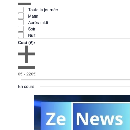
Ouvrir
Heure
les
Fermer
Toute la journée
filtres
les
Matin
filtres
Après-midi
Soir
Nuit
Cost (€)
:
Ouvrir
Cost
les
Fermer
0€ - 220€
filtres
les
(€)
En cours
filtres