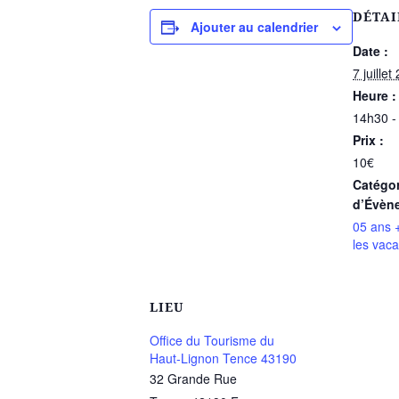
DÉTAI
Ajouter au calendrier
Date :
7 juillet
Heure :
14h30 -
Prix :
10€
Catégor
d’Évèn
05 ans 
les vac
LIEU
Office du Tourisme du
Haut-Lignon Tence 43190
32 Grande Rue