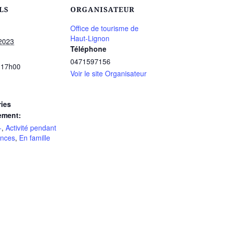
LS
ORGANISATEUR
Office de tourisme de
Haut-Lignon
 2023
Téléphone
0471597156
 17h00
Voir le site Organisateur
ies
ement:
+
,
Activité pendant
ances
,
En famille