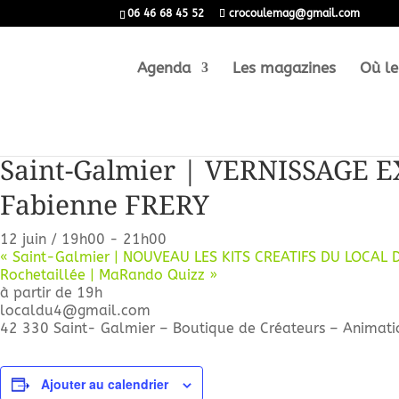
06 46 68 45 52
crocoulemag@gmail.com
Agenda
Les magazines
Où le
« Tous les Évènements
Cet évènement est passé.
Saint-Galmier | VERNISSAGE EXP
Fabienne FRERY
12 juin / 19h00
-
21h00
«
Saint-Galmier | NOUVEAU LES KITS CREATIFS DU LOCAL 
Rochetaillée | MaRando Quizz
»
à partir de 19h
localdu4@gmail.com
42 330 Saint- Galmier – Boutique de Créateurs – Animati
Ajouter au calendrier