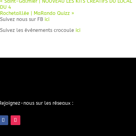
«
Saint-Galmier | NOUVEAU LES KITS CREATIFS DU LOCAL
DU 4
Rochetaillée | MaRando Quizz
»
Suivez nous sur FB
ici
Suivez les événements crocoule
ici
Rejoignez-nous sur les réseaux :