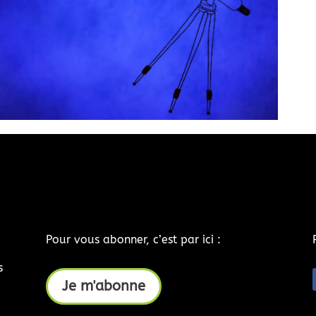
Bas en Basset | Nuit des étoiles
8 août / 16h00
-
23h00
Pour vous abonner, c’est par ici :
s
Je m'abonne