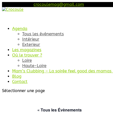
06 46 68 45 52
crocoulemag@gmail.com
Agenda
Tous les événements
Intérieur
Exterieur
Les magazines
Où le trouver ?
Loire
Haute-Loire
Mam’s Clubbing – La soirée feel good des mamas (
Blog
Contact
Sélectionner une page
« Tous les Évènements