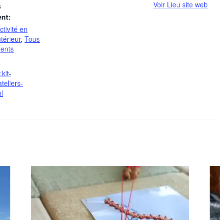
Voir Lieu site web
s
nt:
ctivité en
ntérieur
,
Tous
ents
kit-
ateliers-
l