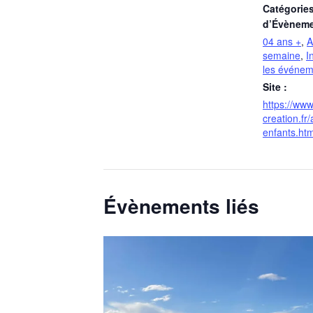
Catégorie
d’Évèneme
04 ans +
,
A
semaine
,
I
les événem
Site :
https://www.
creation.fr/
enfants.htm
Évènements liés