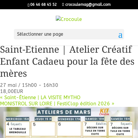
06 46 68 45 52
crocoulemag@gmail.com
« Tous les Évènements
Sélectionner une page
Cet évènement est passé.
Saint-Etienne | Atelier Créatif
Enfant Cadaeu pour la fête des
mères
27 mai / 15h00
-
16h30
18,00EUR
«
Saint-Étienne | LA VISITE MYTHO
MONISTROL SUR LOIRE | FestiClap édition 2026
»