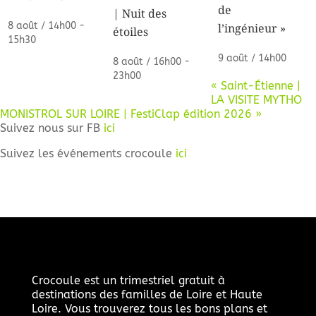
de
| Nuit des
8 août / 14h00
-
l’ingénieur »
étoiles
15h30
9 août / 14h00
8 août / 16h00
-
23h00
«
Saint-Étienne |
LA VISITE MYTHO
MONISTROL SUR LOIRE | FestiClap édition 2026
»
Suivez nous sur FB
ici
Suivez les événements crocoule
ici
Crocoule est un trimestriel gratuit à
destinations des familles de Loire et Haute
Loire. Vous trouverez tous les bons plans et