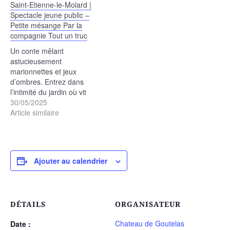
Saint-Etienne-le-Molard |
d'argent qui l'a vu naître…
Spectacle jeune public –
Petite mésange Par la
compagnie Tout un truc
Un conte mêlant
astucieusement
marionnettes et jeux
d’ombres. Entrez dans
l’intimité du jardin où vit
Petite mésange quittant
30/05/2025
pour la première fois, le
Article similaire
grand arbre aux cloches
d'argent qui l'a vu naître…
Ajouter au calendrier
DÉTAILS
ORGANISATEUR
Chateau de Goutelas
Date :