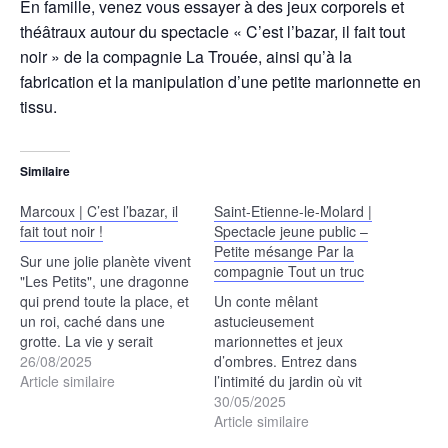
En famille, venez vous essayer à des jeux corporels et
théâtraux autour du spectacle « C’est l’bazar, il fait tout
noir » de la compagnie La Trouée, ainsi qu’à la
fabrication et la manipulation d’une petite marionnette en
tissu.
Similaire
Marcoux | C’est l’bazar, il
Saint-Etienne-le-Molard |
fait tout noir !
Spectacle jeune public –
Petite mésange Par la
Sur une jolie planète vivent
compagnie Tout un truc
"Les Petits", une dragonne
qui prend toute la place, et
Un conte mêlant
un roi, caché dans une
astucieusement
grotte. La vie y serait
marionnettes et jeux
idéale si elle n'était pas
26/08/2025
d’ombres. Entrez dans
plongée continuellement
Article similaire
l’intimité du jardin où vit
dans le noir... et dans le
Petite mésange quittant
30/05/2025
noir, c'est le bazar ! Par la
pour la première fois, le
Article similaire
compagnie La Trouée.
grand arbre aux cloches